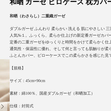
和晒 ガーゼ ピロケース 枕カバ
和晒（わさらし）二重織ガーゼ
ダブルガーゼ ふんわり 柔らかい 洗える 肌にやさしい 
人気№１。ふっくら、柔らか仕上げの新定番ガーゼカバ
定番の二重ガーゼをゆっくりと時間をかけて柔らかく仕
通気性・保温性に優れ、そして何と言っても肌触りが柔
ふとんカバー、ピローケースでこの柔らかさを感じた見
【規格】
サイズ：45cm×90cm
素材：綿100％、国産ダブルガーゼ（和晒加工）
仕様：封筒式