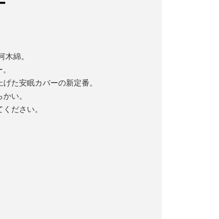
ー
三河木綿。
ー。
上げた安眠カバーの新定番。
らかい。
てください。