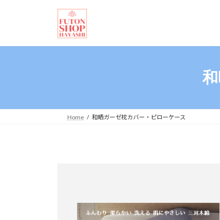
コ
ナ
ン
ビ
テ
ゲ
ン
ー
ツ
シ
へ
ョ
和
ス
ン
キ
に
ッ
移
プ
動
Home
和晒ガーゼ枕カバー・ピローケース